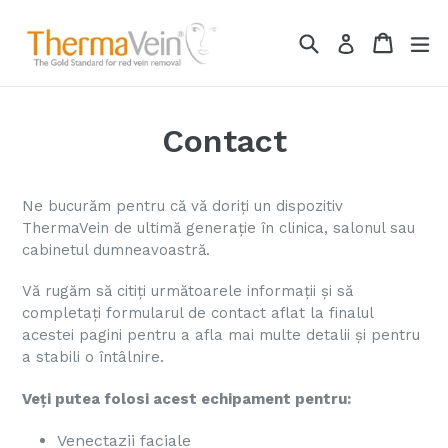
Skip
to
Search
Cart
ex
Log in
content
Contact
Ne bucurăm pentru că vă doriți un dispozitiv
ThermaVein de ultimă generație în clinica, salonul sau
cabinetul dumneavoastră.
Vă rugăm să citiți următoarele informații și să
completați formularul de contact aflat la finalul
acestei pagini pentru a afla mai multe detalii și pentru
a stabili o întâlnire.
Veți putea folosi acest echipament pentru:
Venectazii faciale